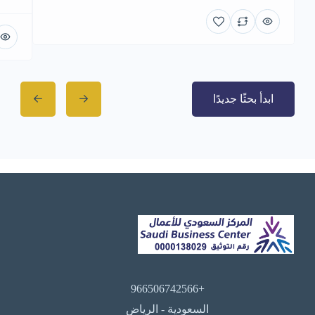
ابدأ بحثًا جديدًا
+966506742566
السعودية - الرياض