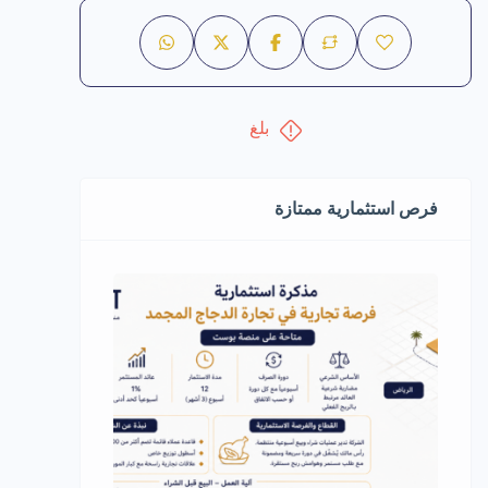
بلغ
فرص استثمارية ممتازة