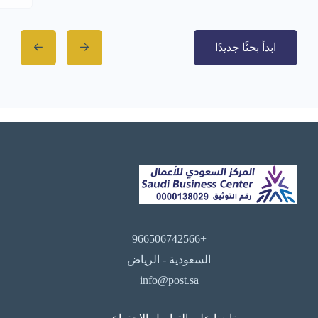
ابدأ بحثًا جديدًا
+966506742566
السعودية - الرياض
info@post.sa