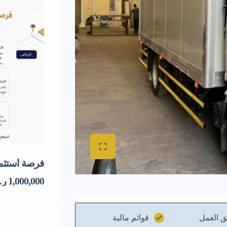
فرصة استثما
1,000,000 ر.س
ق العمل
قوائم مالية