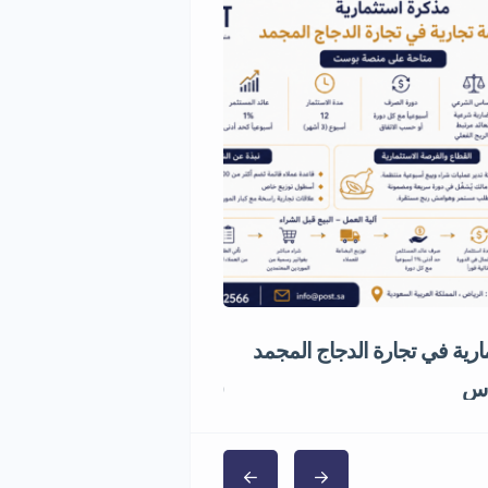
رية في تجارة الدجاج المجمد
مشروع استثماري مميز في قط
5,000,000 ر.س