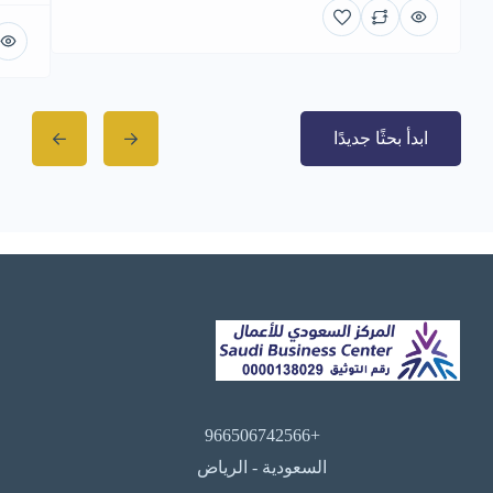
ابدأ بحثًا جديدًا
+966506742566
السعودية - الرياض