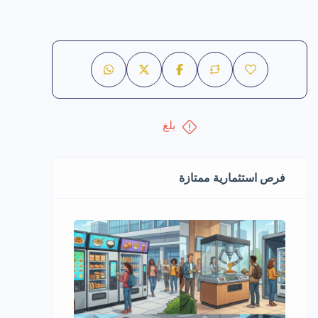
بلغ
فرص استثمارية ممتازة