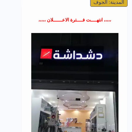
المدينة: الجوف
،،،،، انتهــــت فــــترة الاعــــــلان ،،،،،