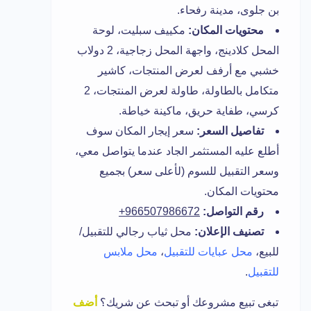
بن جلوى، مدينة رفحاء.
محتويات المكان:
مكييف سبليت، لوحة
المحل كلادينج، واجهة المحل زجاجية، 2 دولاب
خشبي مع أرفف لعرض المنتجات، كاشير
متكامل بالطاولة، طاولة لعرض المنتجات، 2
كرسي، طفاية حريق، ماكينة خياطة.
تفاصيل السعر:
سعر إيجار المكان سوف
أطلع عليه المستثمر الجاد عندما يتواصل معي،
وسعر التقبيل للسوم (لأعلى سعر) بجميع
محتويات المكان.
رقم التواصل:
966507986672+
تصنيف الإعلان:
محل ثياب رجالي للتقبيل/
للبيع،
محل عبايات للتقبيل
،
محل ملابس
للتقبيل
.
تبغى تبيع مشروعك أو تبحث عن شريك؟
أضف