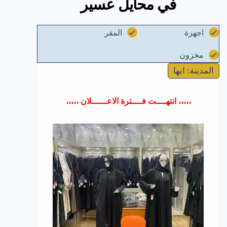
في محايل عسير
اجهزة
المقر
مخزون
المدينة: ابها
،،،،، انتهــــت فــــترة الاعــــــلان ،،،،،