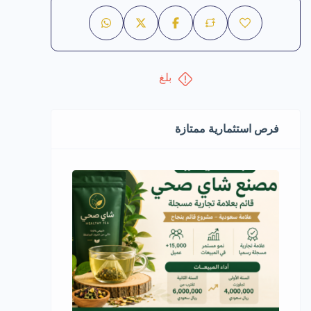
بلغ
فرص استثمارية ممتازة