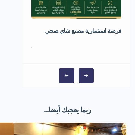
فرصة استثمارية مصنع شاي صحي
فرصة استثماري
المجمد
1,000,000 ر.س
ربما يعجبك أيضا...