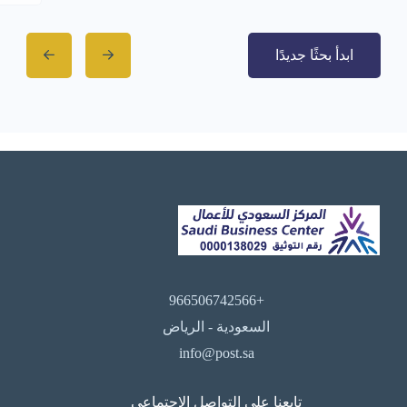
ابدأ بحثًا جديدًا
+966506742566
السعودية - الرياض
info@post.sa
تابعنا على التواصل الاجتماعي