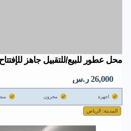
محل عطور للبيع/للتقبيل جاهز للإفتتا
26,000 ر.س
اجهزة
مخزون
منصا
المدينة: الرياض