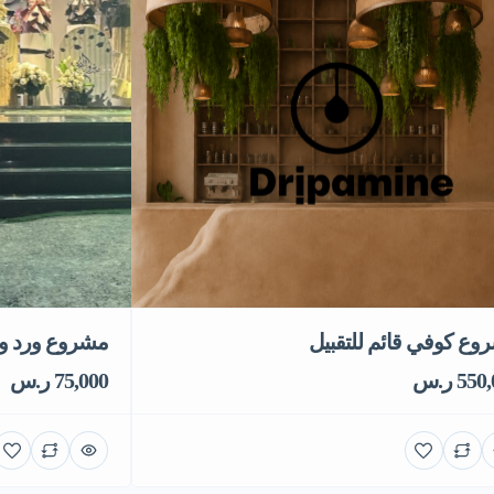
وع كوفي قائم للتقبيل
مشروع ورد وهد
55 ر.س
75,000 ر.س