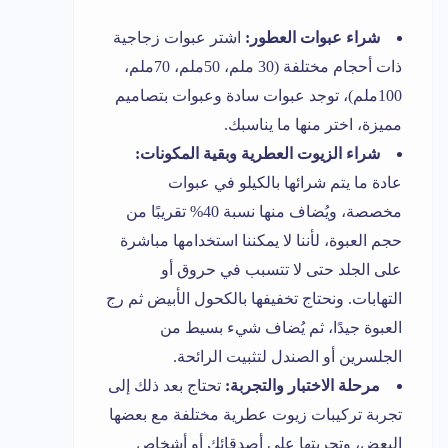
شراء عبوات العطور:
اشتر عبوات زجاجية
ذات أحجام مختلفة (30 ملم، 50ملم، 70ملم،
100ملم)، توجد عبوات سادة وعبوات بتصاميم
مميزة، اختر منها ما يناسبك.
شراء الزيوت العطرية وبقية المكونات:
عادة ما يتم شرائها بالكيلو في عبوات
مخصصة، ويُضاف منها نسبة 40% تقريبًا من
حجم العبوة، لأننا لا يمكننا استخدامها مباشرة
على الجلد حتى لا تتسبب في حروق أو
التهابات. ونحتاج تخفيفها بالكحول الأبيض ثم رج
العبوة جيدًا، ثم يُضاف شيء بسيط من
الجلسرين أو الصندل لتثبيت الرائحة.
مرحلة الاختبار والتجربة:
تحتاج بعد ذلك إلى
تجربة تركيبات زيوت عطرية مختلفة مع بعضها
البعض، وتجربتها على أصدقائك أو أشخاص