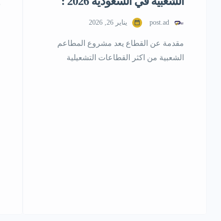
الشعبية في السعودية 2026 :
post.ad
يناير 26, 2026
مقدمة عن القطاع يعد مشروع المطاعم
الشعبية من اكثر القطاعات التشعيلية
استقرارا في السوق السعودي، لارتباطة
بالاستهلاك اليومي،واعتماده على طلب
متكرر لا يتاثر بشكل مباشر بتقلبات الاقتصاد
او المواسم . هذا النوع من المشاريع يصنف
ضمن الاستثمارات التشغيلية ذات المخاطر
المتوسطه و العائد المستقر ، مايجعله خيارا
مناسبا للمستثمرين الباحثين عن تدفق نقدي
مستمر و […]