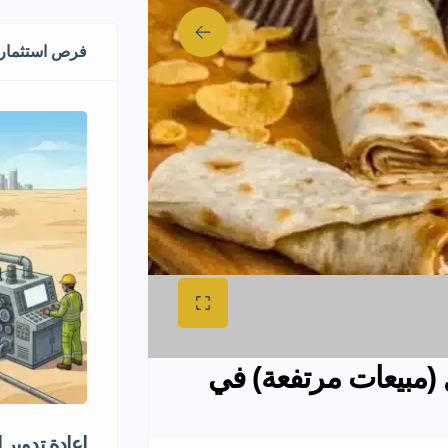
فرص استثماري
(مبيعات مرتفعة) في
إعادة تدوير 