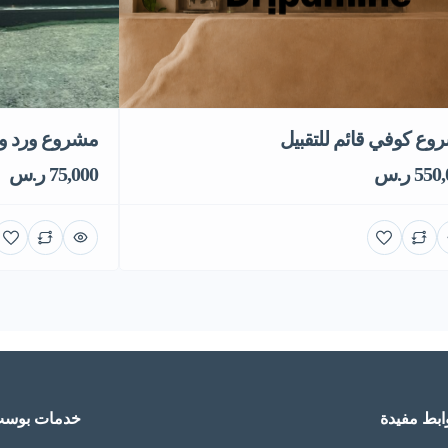
وع كوفي قائم للتقبيل
مشروع ورد وهد
55 ر.س
75,000 ر.س
ابط مفيدة
خدمات بوس