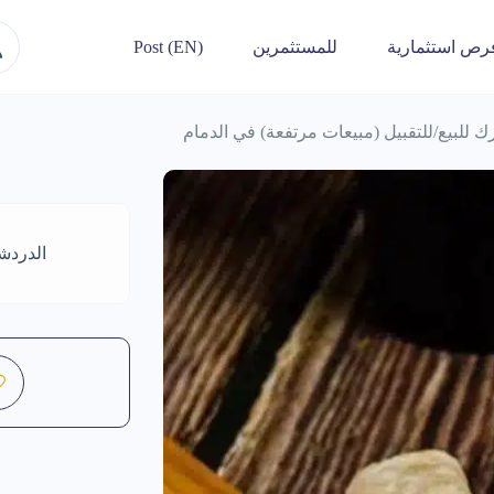
رص استثمارية
للمستثمرين
Post (EN)
للبيع/للتقبيل (مبيعات مرتفعة) في الدمام
الدردش