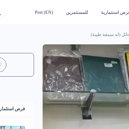
رص استثمارية
للمستثمرين
Post (EN)
ائل (له سمعة طيبة)
فرص استثماري