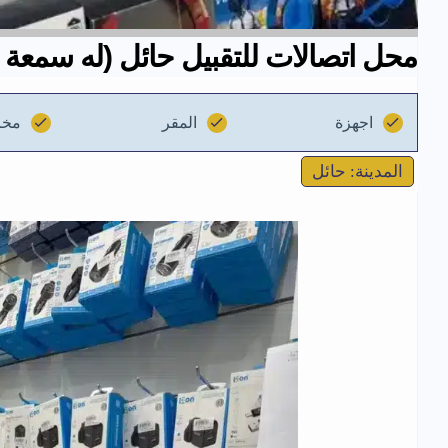
محل اتصالات للتقبيل حائل (له سمعة 
اجهزة
المقر
مخز
المدينة: حائل