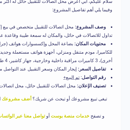
وفيما يلي أهم تفاصيل المشروع:
وصف المشروع:
محل اتصالات للتقبيل متخصص في بيع 
تداول للاتصالات في حائل، والمكان له سمعة طيبة وقاعدة عم
محتويات المكان:
بضاعة المحل وإكسسوارات هواتف (جراب
للكاميرا، مودم متنقل ومنزلي، أجهزة هواتف مستعملة وجدي
أخرى)، 3 كاميرات مراقبة داخلية وخارجية، جهاز كاشير، 4 طاولات عرض، غرفة صيانة، مكيف واحد.
تفاصيل السعر:
إيجار المكان وسعر التقبيل عند التواصل م
رقم التواصل
:
تم البيع+
تصنيف الإعلان:
محل اتصالات للتقبيل حائل، محل اتصالات 
تبغى تبيع مشروعك أو تبحث عن شريك؟
أضف مشروعك
ا
و
تصفح
خدمات منصة بوست
أو
تواصل معنا عبر الواتسا