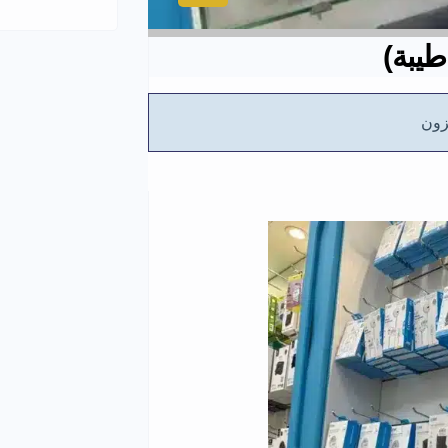
طيبة)
ون