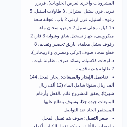
المشروبات وأخرى لعرض الحلويات)، فريزر
تبريد، فرن ستيل استرالي، 3 طاولات استيل، 5
رفوف استيل، فرن اردني 2 باب، عجانة سعة
15 كيلو، مجلى ستيل 2 حوض، سخان ماء،
ميكروييف، جهاز تسخيل شاي وشواية 3 فاز، 2
رفوف ستيل معلقة، اباريق تحضير وتقديم، 8
قطع سجاد صوف (تركي ومصري واذربيجاني)،
5 لوحات كلاسيك، وسائد صوف، طاولة بلوت،
2 طاولة هندية قديمة.
تفاصيل الإيجار والمبيعات:
إيجار المحل 144
ألف ريال سنويًا شامل الماء (12 ألف ريال
شهريًا). يحقق المشروع قائم بالفعل وأرقام
المبيعات جيدة جدًا، وسوف يتطلع عليها
المستثمر الجاد عند التواصل.
سعر التقبيل:
سوف يتم تقبيل المحل
بالمعدات والأثاث، ويمكن تقبيل الكيان بأكمله