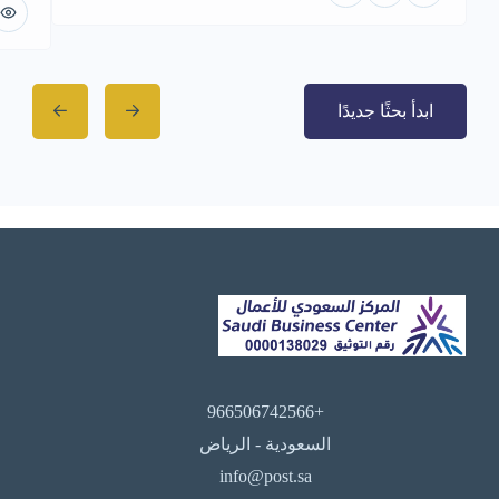
ابدأ بحثًا جديدًا
+966506742566
السعودية - الرياض
info@post.sa