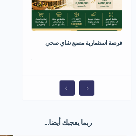
فرصة استثمارية مصنع شاي صحي
فرصة استثماري
المجمد
1,000,000 ر.س
ربما يعجبك أيضا...