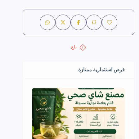
بلغ
فرص استثمارية ممتازة