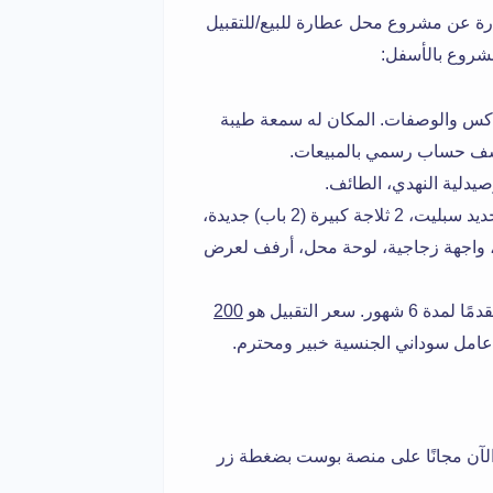
رة عن مشروع محل عطارة للبيع/للتقبيل
شروع بالأسفل:
كس والوصفات. المكان له سمعة طيبة
يدلية النهدي، الطائف.
ل، 2 مكييف جديد سبليت، 2 ثلاجة كبيرة (2 باب) جديدة،
 واجهة زجاجية، لوحة محل، أرفف لعرض
ور. سعر التقبيل هو
200
عامل سوداني الجنسية خبير ومحترم.
لآن مجانًا على منصة بوست بضغطة زر