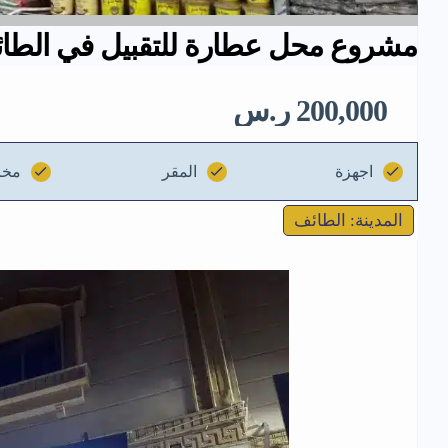
مشروع محل عطارة للتقبيل في الطائ
200,000 ر.س
اجهزة
المقر
مخز
المدينة: الطائف