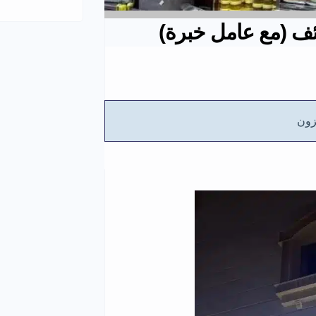
ف (مع عامل خبرة)
ون