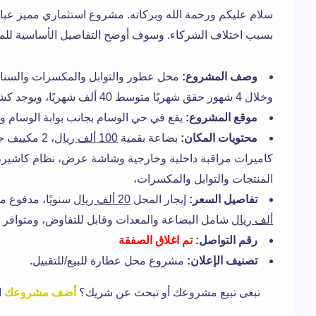
سلام عليكم ورحمة الله وبركاته. مشروع استثماري مميز عبا
بسبب اختلاف الشركاء. وسوف أوضح التفاصيل الأساسية للم
وصف المشروع:
محل عطور والتوابل والمكسرات والسنا
وخلال 4 شهور حقق شهريًا متوسط 40 ألف شهريًا، ويوجد كشف حساب رسمي بالمبيعات.
موقع المشروع:
يقع في حي الوسام بجانب بوابة الوسام وص
محتويات المكان:
بضاعة بقمية
100 ألف ريا
كاميرات مراقبة داخلية وخارجية وشاشة عرض، نظام كاشير،
المنتجات والتوابل والمكسرات،
تفاصيل السعر:
إيجار المحل
20 ألف ريال
سنويًا، مدفوع مقدمًا لمدة 6 شه
ألف ريال
شامل البضاعة والمعدات وقابل للتفاوض، ومتوافر 
رقم التواصل:
تم اغلاق الصفقة
تصنيف الإعلان:
مشروع محل عطارة للبيع/للتقبيل.
تبغى تبيع مشروعك أو تبحث عن شريك؟
أضف مشروعك
ا