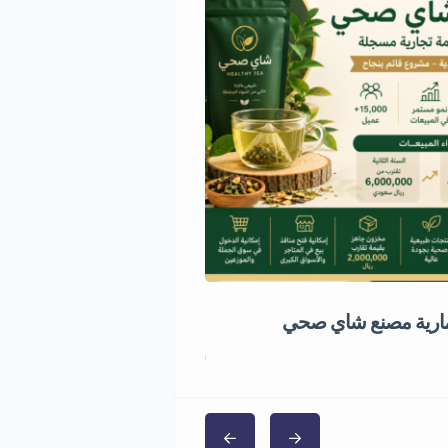
ارية مصنع شاي صحي
مشروع استثماري مميز في قط
5,000,000 ر.س