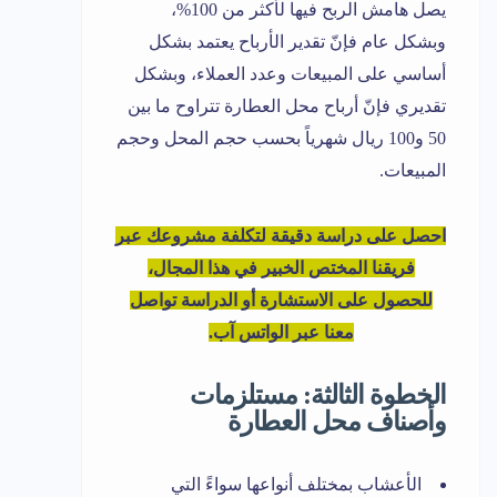
يصل هامش الربح فيها لأكثر من 100%،
وبشكل عام فإنّ تقدير الأرباح يعتمد بشكل
أساسي على المبيعات وعدد العملاء، وبشكل
تقديري فإنّ أرباح محل العطارة تتراوح ما بين
50 و100 ريال شهرياً بحسب حجم المحل وحجم
المبيعات.
احصل على دراسة دقيقة لتكلفة مشروعك عبر
فريقنا المختص الخبير في هذا المجال،
للحصول على الاستشارة أو الدراسة تواصل
معنا عبر الواتس آب.
الخطوة الثالثة: مستلزمات
وأصناف محل العطارة
الأعشاب بمختلف أنواعها سواءً التي