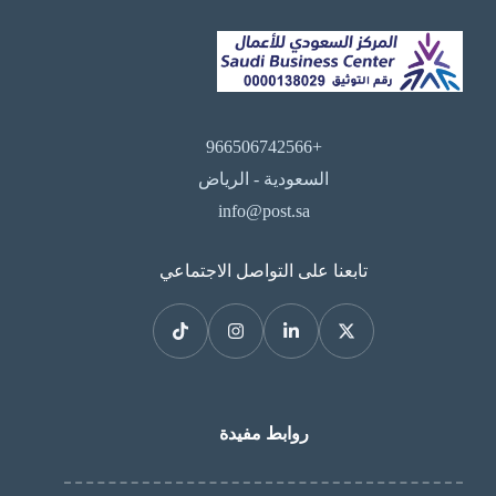
النوعي مكانةً محورية، باتت دراسة جدوى
مشروع مدرسة أهلية خطوةً ضرورية […]
+966506742566
السعودية - الرياض
info@post.sa
تابعنا على التواصل الاجتماعي
روابط مفيدة