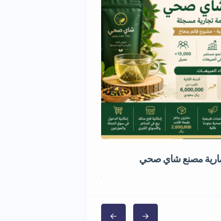
ارية مصنع شاي صحي
مشروع استثماري مميز في قط
5,000,000 ر.س