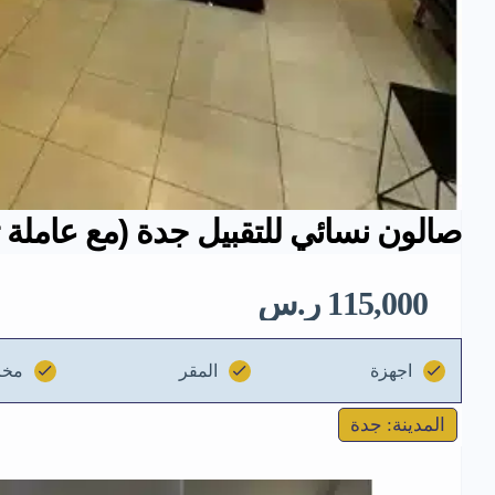
صالون نسائي للتقبيل جدة (مع عاملة ت
115,000 ر.س
اجهزة
المقر
مخز
المدينة: جدة