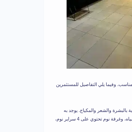
مناسب. وفيما يلي التفاصيل للمستثمرين
 بالبشرة والشعر والمكياج. يوجد به
ملحق لسكن العاملات بمدخل منفصل يشمل، مطبخ، ودورة مياه، وغرفة نوم تحتوي على 4 سراير نوم،