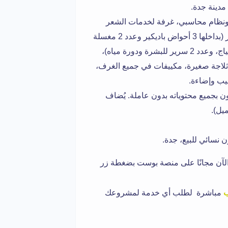
مدينة جدة.
ونظام محاسبي، غرفة لخدمات الشعر
(بداخلها عدد 3 كراسي للشعر)، غرفة لخدمات العناية بالأظافر (بداخلها 3 أحواض باديكير وعدد 2 مغسلة
للشعر)، غرفة لخدمات البشرة والمكياج (بداخلها 2 كرسي مكياج، وعدد 2 سرير للبشرة ودورة مياه)،
از شمع، جهاز بخار للشعر، جهاز بخار للبشرة، استشوار، 2 ثلاجة صغيرة، مكييفات في جميع الغرف،
يب وإضاءة.
ن بجميع محتوياته بدون عاملة. يُضاف
ميل).
 نسائي للبيع، جدة.
لآن مجانًا على منصة بوست بضغطة زر
ب
مباشرة لطلب أي خدمة لمشروعك