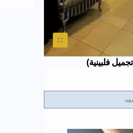
جميل فلبينية)
ون