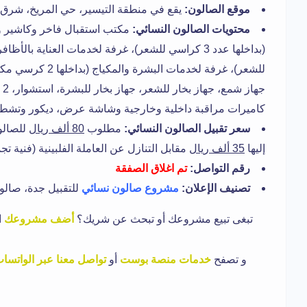
موقع الصالون:
يقع في منطقة التيسير، حي المريخ، شرق 
محتويات الصالون النسائي:
مكتب استقبال فاخر وكاشير 
جه
كاميرات مراقبة داخلية وخارجية وشاشة عرض، ديكور وتشط
سعر تقبيل الصالون النسائي:
مطلوب
80 ألف ريال
للصالو
إليها
35 ألف ريال
مقابل التنازل عن العاملة الفلبينية (فنية تج
رقم التواصل:
تم اغلاق الصفقة
تصنيف الإعلان:
مشروع صالون نسائي
للتقبيل جدة، صالون
تبغى تبيع مشروعك أو تبحث عن شريك؟
أضف مشروعك
ا
و
تصفح
خدمات منصة بوست
أو
تواصل معنا عبر الواتسا