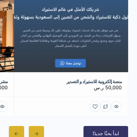
منصة إلكترونية للاستيراد و التصدير
مشرو
50,000 ر.س
0,000
ابدأ بحثًا جديدًا