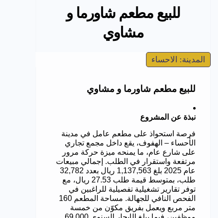
للبيع مطعم شاورما و
مشاوي
المدينة: الاحساء
للبيع مطعم شاورما و مشاوي
نبذة عن المشروع
فرصة استحواذ على مطعم عامل في مدينة
الأحساء – الهفوف، يقع داخل مجمع تجاري
على شارع عام، ما يمنحه ميزة حركة مرور
مرتفعة واستقرار في الطلب. إجمالي مبيعات
عام 2025 بلغ 1,137,563 ريال بعدد 32,782
طلب، بمتوسط قيمة طلب 27.53 ريال، مع
توفر تقارير تشغيلية تفصيلية للراغبين في
الفحص النافي للجهالة. مساحة المطعم 160
متر مربع ويعمل بفريق مكوّن من خمسة
موظفين، فيما يبلغ الإيجار السنوي 69,000