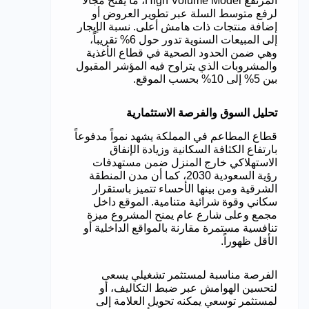
المرتفع High Volume Model، ما يفتح مجالاً
لرفع متوسط السلة عبر تطوير العروض أو
إضافة منتجات ذات هامش أعلى. نسبة الإيجار
إلى المبيعات السنوية تدور حول 6% تقريباً،
وهي ضمن الحدود الصحية في قطاع الأغذية
والمشروبات الذي يتراوح فيه المؤشر المقبول
بين 5% إلى 10% بحسب الموقع.
تحليل السوق والفرصة الاستثمارية
قطاع المطاعم في المملكة يشهد نمواً مدفوعاً
بارتفاع الكثافة السكانية وزيادة الإنفاق
الاستهلاكي خارج المنزل ضمن مستهدفات
رؤية السعودية 2030
، كما أن مدن المنطقة
الشرقية ومن بينها الأحساء تتميز باستقرار
سكاني وقوة شرائية متنامية. الموقع داخل
مجمع وعلى شارع عام يمنح المشروع ميزة
تنافسية مستمرة مقارنة بالمواقع الداخلية أو
الأقل ظهوراً.
الفرصة مناسبة لمستثمر تشغيلي يسعى
لتحسين الهوامش عبر ضبط التكاليف، أو
لمستثمر توسعي يمكنه تحويل العلامة إلى