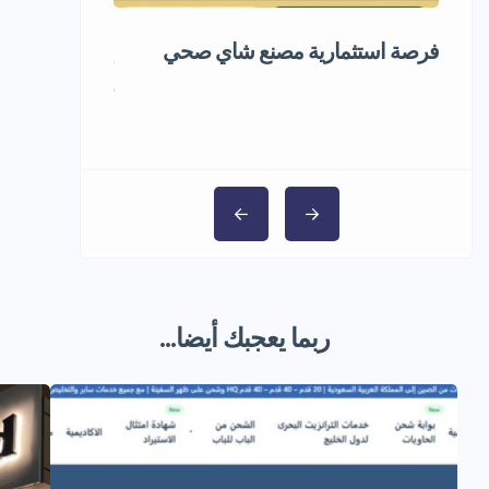
فرصة استثمارية مصنع شاي صحي
إعادة تدوير ال
1,000,000 ر.س
ربما يعجبك أيضا...