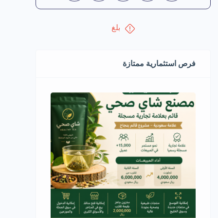
بلغ
فرص استثمارية ممتازة