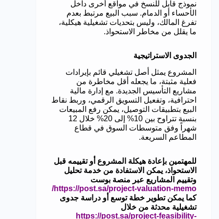
نموذج قابل للنسخ في مواقع أخرى داخل
الأحساء أو الدمام. سبب البيع مرتبط بعدم
تفرغ المالك، وليس بتحديات تشغيلية هيكلية،
ما يقلل من مخاطر الاستحواذ.
الجدوى الاستراتيجية
المشروع يمثل أصل تشغيلي قائم بإيرادات
فعلية مثبتة، ما يجعله أقل مخاطرة من
مشاريع التأسيس الجديدة. مع إدارة مالية
احترافية، وتفعيل التسويق الرقمي، وربط نقاط
البيع بتطبيقات التوصيل، يمكن رفع المبيعات
بنسبة تتراوح بين 10% إلى 20% خلال 12
شهراً وفق متوسطات السوق في قطاع
المطاعم السريعة.
للمهتمين بإعادة هيكلة المشروع أو تقييمه قبل
الاستحواذ، يمكن الاستفادة من خدمة تحليل
وتقييم المشاريع عبر منصة بوست
https://post.sa/project-valuation-memo/
كما يمكن تطوير خطة توسع أو دراسة جدوى
تشغيلية محدثة من خلال
https://post.sa/project-feasibility-