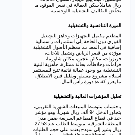
ريال شاملاً سكن العمالة في نفس الموقع، ما
يخفّض التكاليف التشغيلية اللوجستية.
الميزة التنافسية والتشغيلية
المطعم مكتمل التجهيزات وجاهز للتشغيل
الفوري دون الحاجة إلى استثمارات رأسمالية
إضافية في المعدات. معظم الأصول التشغيلية
مورّدة من قصر الرياض وتشمل ثلاجات،
فريزرات، مكائن عجين، مكائن شاورما،
فرامات وخلاطات بحالة ممتازة. جاهزية البنية
التشغيلية مع وجود عمالة قائمة تتيح للمستثمر
استلام مشروع مستقر وتقليل فترة الانطلاق،
ما يعزز كفاءة دورة رأس المال.
تحليل المؤشرات المالية والتشغيلية
باحتساب متوسط المبيعات الشهرية التقريبي،
يتجاوز الدخل 94 ألف ريال شهرياً، وهو مؤشر
جيد في قطاع المطاعم السريعة ضمن مدن
المنطقة الشرقية. متوسط الطلب عند 27.53
ريال يشير إلى نموذج يعتمد على حجم الطلبات