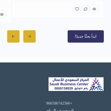
ابدأ بحثًا جديدًا
+966506742566
السعودية - الرياض