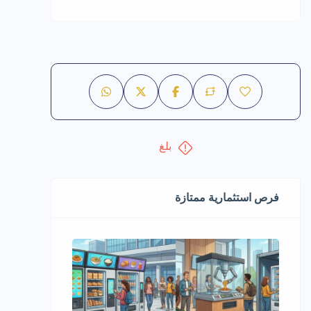
بلغ
فرص استثمارية ممتازة