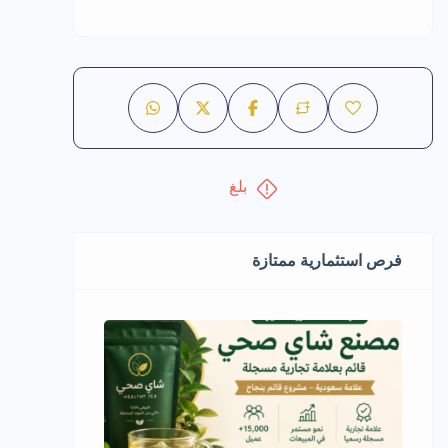
بلغ
فرص استثمارية ممتازة