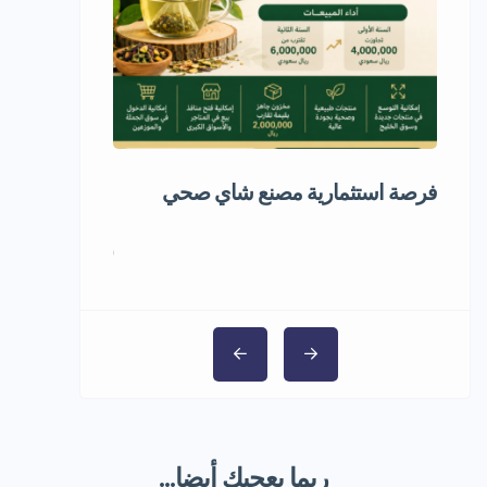
فرصة استثمارية مصنع شاي صحي
فرصة استثماري
المجمد
1,000,000 ر.س
ربما يعجبك أيضا...