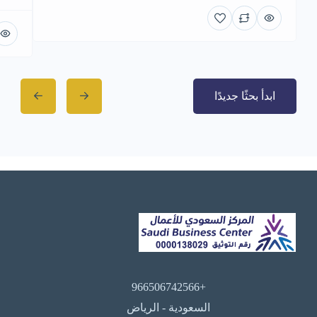
ابدأ بحثًا جديدًا
+966506742566
السعودية - الرياض