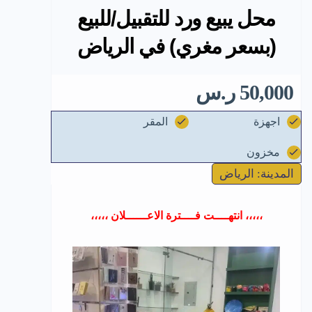
محل يبيع ورد للتقبيل/للبيع
(بسعر مغري) في الرياض
50,000 ر.س
اجهزة
المقر
مخزون
المدينة: الرياض
،،،،، انتهــــت فــــترة الاعــــــلان ،،،،،