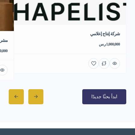
شركة إنتاج إعلامي
مشروع
1,000,000 ر.س
550,000 
ابدأ بحثًا جديدًا