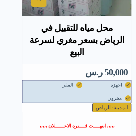
محل مياه للتقبيل في
الرياض بسعر مغري لسرعة
البيع
50,000 ر.س
اجهزة
المقر
مخزون
المدينة: الرياض
،،،،، انتهــــت فــــترة الاعــــــلان ،،،،،