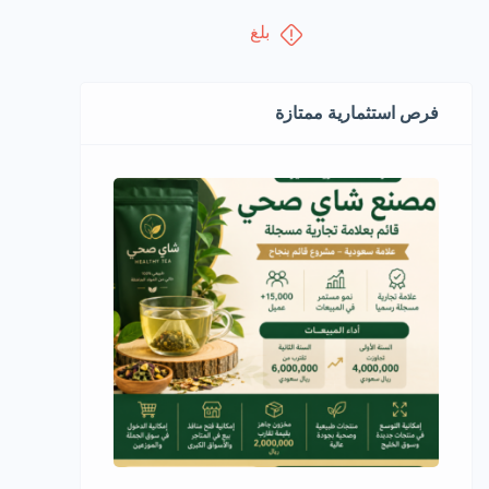
بلغ
فرص استثمارية ممتازة