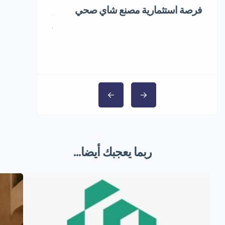
فرصة استثمارية مصنع شاي صحي
إعادة تدوير ال
1,000,000 ر.س
ربما يعجبك أيضا...