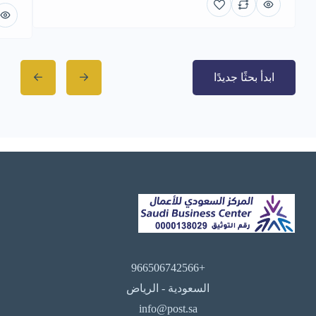
ابدأ بحثًا جديدًا
+966506742566
السعودية - الرياض
info@post.sa