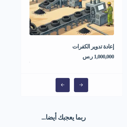
إعادة تدوير الكفرات
فرصة استثماري
المجمد
1,000,000 ر.س
1,000,000 ر.س
ربما يعجبك أيضا...