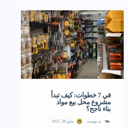
الرياض لتملك صالون نسائي فاخر وجاهز
للتشغيل في أحد أهم شوارع العاصمة.
تصميم عصري، تجهيزات متكاملة، طاقم
متخصص، وموقع استراتيجي يضمن عائدًا
ثابتًا في قطاع الجمال النسائي. مقدمة عن
الفرصة تُعد هذه فرصة استثمارية في
الرياض لتملك صالون نسائي […]
في 7 خطوات: كيف تبدأ
مشروع محل بيع مواد
بناء ناجح؟
.م بوست
مايو 30, 2025