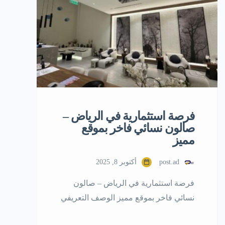
المشروع، يجب عليك أولًا إعداد دراسة
جدوى محل خضار وفواكه مالية مختصرة
لحساب التكاليف […]
فرصة استثمارية في الرياض –
صالون نسائي فاخر بموقع
مميز
post.ad
أكتوبر 8, 2025
فرصة استثمارية في الرياض – صالون
نسائي فاخر بموقع مميز الوصف التعريفي
(Meta Description):فرصة استثمارية في