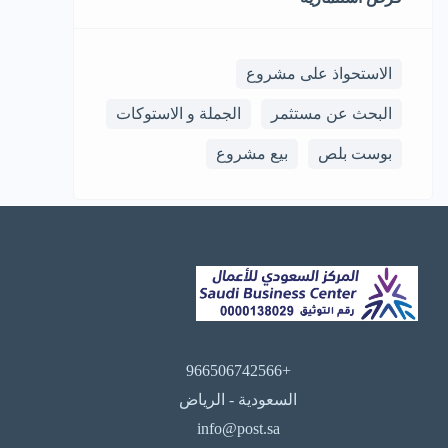
الاستحواذ على مشروع
البحث عن مستثمر
الجملة و الاستوكات
بوست بلص
بيع مشروع
+966506742566
السعودية - الرياض
info@post.sa