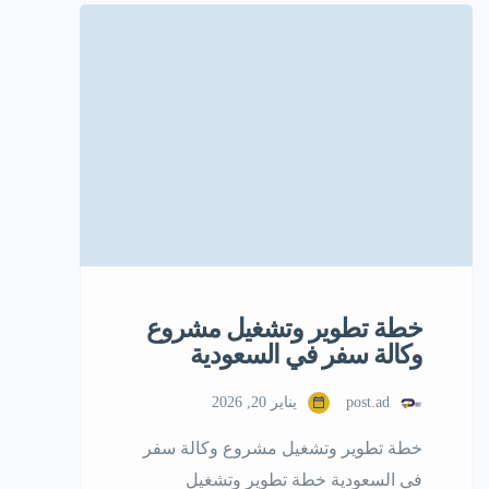
متكرر لا يتاثر بشكل مباشر بتقلبات
الاقتصاد او المواسم . هذا النوع من
المشاريع يصنف ضمن الاستثمارات
التشغيلية ذات المخاطر المتوسطه و
العائد المستقر ، مايجعله خيارا مناسبا
للمستثمرين الباحثين عن تدفق نقدي
مستمر و […]
خطة تطوير وتشغيل مشروع
وكالة سفر في السعودية
post.ad
يناير 20, 2026
خطة تطوير وتشغيل مشروع وكالة سفر
في السعودية خطة تطوير وتشغيل