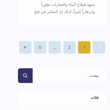
يشهد قطاع البناء والعقارات تطوراً
وازدهاراً كبيراً، لذلك إنّ التفكير في فتح
مشروع محل بيع مواد بناء سيكون خياراً
صحيحاً، لأنّ مواد البناء كثيرة والطلب
عليها كبير، خاصة في حال إنشاء مشاريع
سكنية أو إجراء صيانة لمشاريع قائمة. لكن
5
...
2
1
هذا المشروع يتطلب رأس مال جيد بسبب
تعدد مواد البناء وارتفاع ثمنها، لذلك
الدخول به يجب […]
فئات