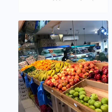
مشروع وكالة سفر أونلاين في السعودية:
تحليل استراتيجي ونموذج توسع مستدام
مقدمة تحليلية يشهد قطاع السفر
والسياحة في المملكه العربيية السعودية
تحولا جذريا مدفوعا برؤية 2030 ، حيث
أصبح الاعتماد على المنصات الرقيمة في
حجز الرحلات والخدمات السياحية خيارا
أساسيا للمستهلك، مشروع وكالة سفر
[…]