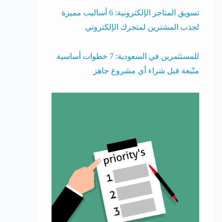
تسويق المتاجر الإلكترونية: 6 أساليب مميزة
لجذب المشترين لمتجرك الإلكتروني
للمستثمرين في السعودية: 7 خطوات أساسية
متّبعة قبل شراء أي مشروع جاهز