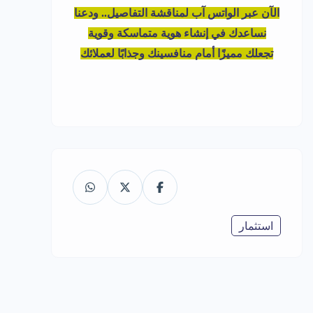
الآن عبر الواتس آب لمناقشة التفاصيل.. ودعنا
نساعدك في إنشاء هوية متماسكة وقوية
تجعلك مميزًا أمام منافسينك وجذابًا لعملائك
استثمار