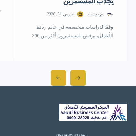
يجذب المستثمرين
.م بوست
مارس 31, 2026
وفقًا لدراسات متخصصة في عالم ريادة
الأعمال، يرفض المستثمرون أكثر من 90٪
من العروض التي يتلقونها، وأغلب الرفض لا
يكون بسبب ضعف الفكرة، بل بسبب ضعف
طريقة تقديمها. هل سبق أن آمنت بفكرة
مشروع من كل قلبك، ثم وجدت نفسك أمام
مستثمر لا يتحمس لها كما تتوقع؟ المشكلة
في الغالب ليست في الفكرة ذاتها، بل في
طريقة […]
+966506742566