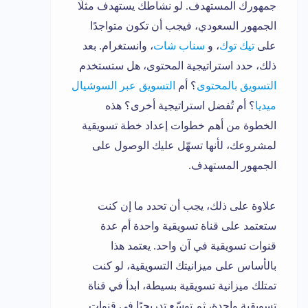
جمهورك المستهدف. لو نشاطك يستهدف مثلًا
الجمهور السعودي، فيجب أن تكون متواجدًا
على
تيك توك
، و
سناب شات
، وانستغرام. بعد
ذلك، حدد استراتيجية المحتوى، هل ستستخدم
التسويق بالمحتوى
؟ أم
ا
لتسويق عبر السوشيال
ميديا
؟ أم تُفضل استراتيجية أخرى؟ هذه
الخطوة من أهم خطوات إعداد خطة تسويقية
لمشروعك، لأنها تسهّل عليك الوصول على
الجمهور المستهدف.
علاوة على ذلك، يجب أن تحدد ما إن كنت
ستعتمد على قناة تسويقية واحدة أم عدة
قنوات تسويقية في آن واحد. يعتمد هذا
بالأساس على ميزانيتك التسويقية، لو كنت
تمتلك ميزانية تسويقية بسيطة، ابدأ في قناة
تسويقية واحدة، ثم توسّع تدريجيًا في قنوات