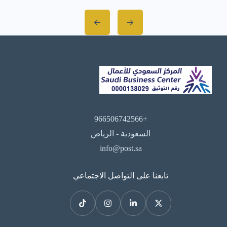
الاقتصادية. ومع تنامي الطبقة المتوسطة،
وتصاعد الوعي الأسري بجودة التعليم،
وتوجهات رؤية 2030 التي تُولي التعليم
النوعي مكانةً محورية، باتت دراسة جدوى
مشروع مدرسة أهلية خطوةً ضرورية […]
+966506742566
السعودية - الرياض
info@post.sa
تابعنا على التواصل الاجتماعي