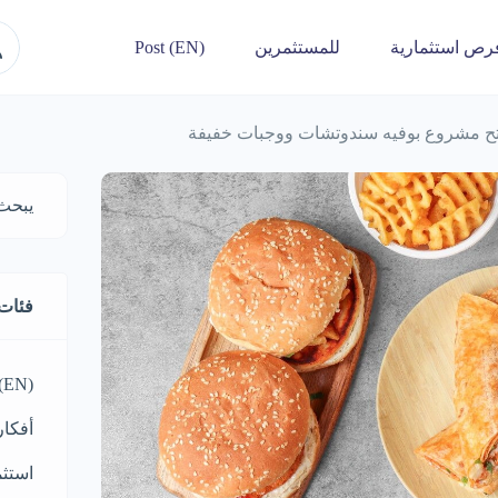
رص استثمارية
للمستثمرين
Post (EN)
لفتح مشروع بوفيه سندوتشات ووجبات خفيفة
فئات
 (EN)
أفكار
استثم