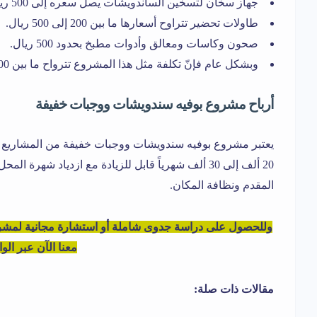
جهاز سخان لتسخين الساندويشات يصل سعره إلى 500 ريال.
طاولات تحضير تتراوح أسعارها ما بين 200 إلى 500 ريال.
صحون وكاسات ومعالق وأدوات مطبخ بحدود 500 ريال.
وبشكل عام فإنّ تكلفة مثل هذا المشروع تترواح ما بين 12000 إلى 20000 ريال.
أرباح مشروع بوفيه سندويشات ووجبات خفيفة
يعتبر مشروع بوفيه سندويشات ووجبات خفيفة من المشاريع المر
20 ألف إلى 30 ألف شهرياً قابل للزيادة مع ازدياد شه
المقدم ونظافة المكان.
وللحصول على دراسة جدوى شاملة أو استشارة مجانية لم
معنا الآن عبر ال
مقالات ذات صلة: