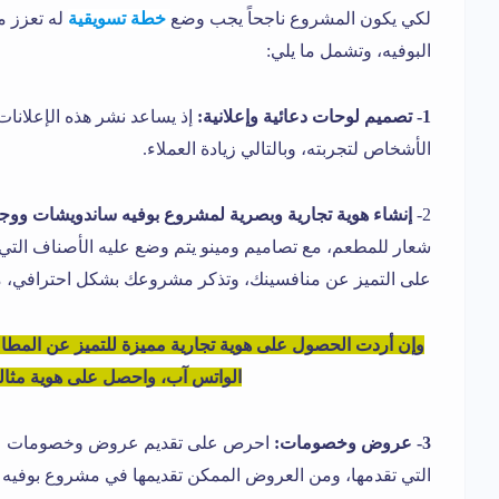
لكي يكون المشروع ناجحاً يجب وضع
خطة تسويقية
له تعزز م
البوفيه، وتشمل ما يلي:
1- تصميم لوحات دعائية وإعلانية:
إذ يساعد نشر هذه الإعلانات
الأشخاص لتجربته، وبالتالي زيادة العملاء.
2-
إنشاء هوية تجارية وبصرية لمشروع بوفيه ساندويشات ووج
شعار للمطعم، مع تصاميم ومينو يتم وضع عليه الأصناف التي يق
على التميز عن منافسينك، وتذكر مشروعك بشكل احترافي، ما
وإن أردت الحصول على هوية تجارية مميزة للتميز عن المط
الواتس آب، واحصل على هوية مثالية
3- عروض وخصومات:
احرص على تقديم عروض وخصومات عديد
التي تقدمها، ومن العروض الممكن تقديمها في مشروع بوفيه ع